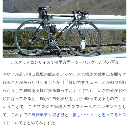
テスタッチコンサイスで清里方面へツーリングした時の写真
おやじが若い頃は職場の飲み会とかで、おじ様達の武勇伝を聞かさ
れることがあったりしましたが（「凄いですネェ～」とか相づち打
ったりして興味ある様に振る舞ってたナァ (^^;）、いざ自分がおや
じになってみると、確かに自分語りをしたい時ってあるもので…と
いうことで、このブログの管理人プロフィールのコンテンツとし
て、これまでの
自転車乗り継ぎ歴
と、
欲しいナァ～と思ってるピス
ト
についてまとめてみますた。