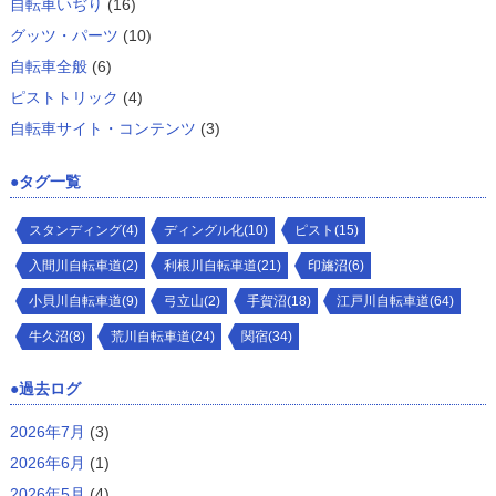
自転車いぢり
(16)
グッツ・パーツ
(10)
自転車全般
(6)
ピストトリック
(4)
自転車サイト・コンテンツ
(3)
タグ一覧
スタンディング(4)
ディングル化(10)
ピスト(15)
入間川自転車道(2)
利根川自転車道(21)
印旛沼(6)
小貝川自転車道(9)
弓立山(2)
手賀沼(18)
江戸川自転車道(64)
牛久沼(8)
荒川自転車道(24)
関宿(34)
過去ログ
2026年7月
(3)
2026年6月
(1)
2026年5月
(4)