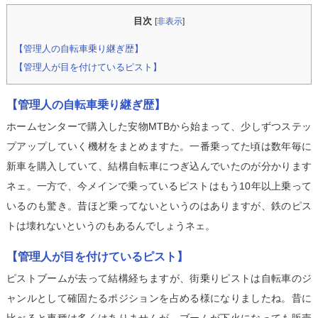
目次
[
非表示
]
【管理人の自転車乗り継ぎ歴】
【管理人が目を付けているピスト】
【
管理人の自転車乗り継ぎ歴
】
ホームセンターで購入した安物MTBから始まって、少しずつステッ
プアップしていく機材をまとめますた。一番乗ってた頃は数年毎に
新車を購入していて、結構自転車につぎ込んでいたのが分かります
ネェ。一方で、今メインで乗っているピストはもう10年以上乗って
いるのも驚き。昔ほど乗ってないというのはありますが、鉄のピス
トは壊れないというのもあるんでしょうネェ。
【
管理人が目を付けているピスト
】
ピストブームが去って結構経ちますが、街乗りピストは自転車のジ
ャンルとして確固たるポジションを占める様になりましたね。昔に
比べると車種は多くはありませんが、ブームが下火になっても販売