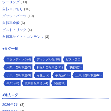
ツーリング
(90)
自転車いぢり
(16)
グッツ・パーツ
(10)
自転車全般
(6)
ピストトリック
(4)
自転車サイト・コンテンツ
(3)
タグ一覧
スタンディング(4)
ディングル化(10)
ピスト(15)
入間川自転車道(2)
利根川自転車道(21)
印旛沼(6)
小貝川自転車道(9)
弓立山(2)
手賀沼(18)
江戸川自転車道(64)
牛久沼(8)
荒川自転車道(24)
関宿(34)
過去ログ
2026年7月
(3)