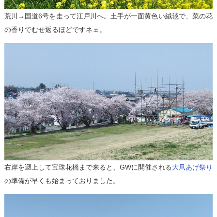
荒川→国道6号を走って江戸川へ。土手が一面黄色い絨毯で、菜の花
の香りでむせ返るほどですネェ。
右岸を遡上して宝珠花橋まで来ると、GWに開催される
大凧あげ祭り
の準備が早くも始まっておりました。