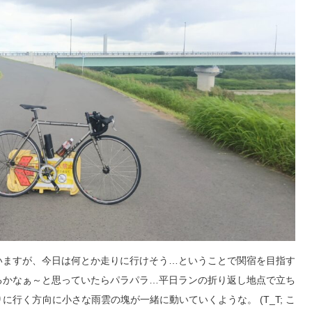
いますが、今日は何とか走りに行けそう…ということで関宿を目指す
るかなぁ～と思っていたらパラパラ…平日ランの折り返し地点で立ち
行く方向に小さな雨雲の塊が一緒に動いていくような。 (T_T; こ