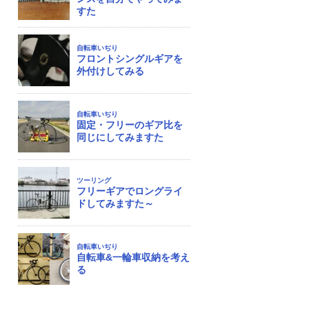
すた
自転車いぢり
フロントシングルギアを
外付けしてみる
自転車いぢり
固定・フリーのギア比を
同じにしてみますた
ツーリング
フリーギアでロングライ
ドしてみますた～
自転車いぢり
自転車&一輪車収納を考え
る