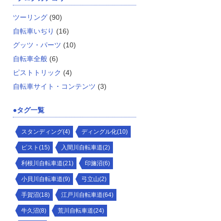
ツーリング
(90)
自転車いぢり
(16)
グッツ・パーツ
(10)
自転車全般
(6)
ピストトリック
(4)
自転車サイト・コンテンツ
(3)
タグ一覧
スタンディング(4)
ディングル化(10)
ピスト(15)
入間川自転車道(2)
利根川自転車道(21)
印旛沼(6)
小貝川自転車道(9)
弓立山(2)
手賀沼(18)
江戸川自転車道(64)
牛久沼(8)
荒川自転車道(24)