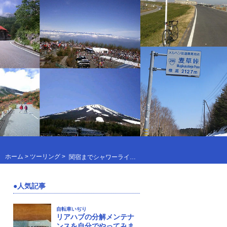
ホーム
>
ツーリング
>
関宿までシャワーライドしてきますた～
人気記事
自転車いぢり
リアハブの分解メンテナ
ンスを自分でやってみま