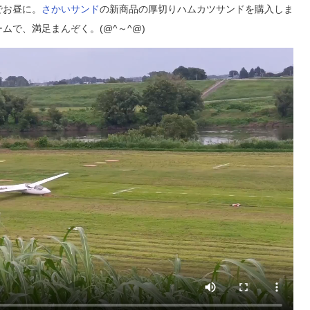
でお昼に。
さかいサンド
の新商品の厚切りハムカツサンドを購入しま
で、満足まんぞく。(@^～^@)