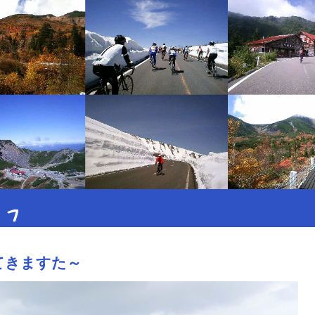
イフ
てきますた～