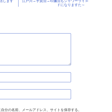
復活します
江戸川→手賀沼→印旛沼もシャワーライ
ドになりますた～
に自分の名前、メールアドレス、サイトを保存する。