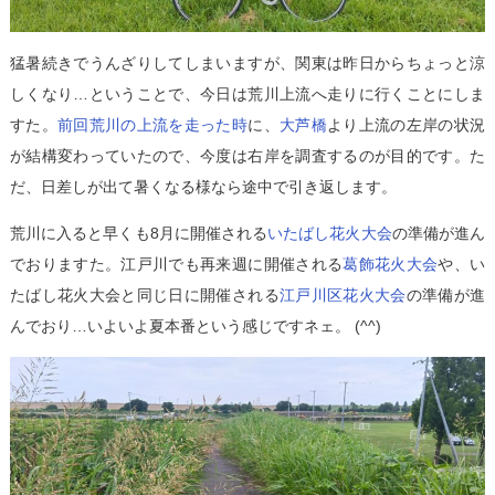
猛暑続きでうんざりしてしまいますが、関東は昨日からちょっと涼
しくなり…ということで、今日は荒川上流へ走りに行くことにしま
すた。
前回荒川の上流を走った時
に、
大芦橋
より上流の左岸の状況
が結構変わっていたので、今度は右岸を調査するのが目的です。た
だ、日差しが出て暑くなる様なら途中で引き返します。
荒川に入ると早くも8月に開催される
いたばし花火大会
の準備が進ん
でおりますた。江戸川でも再来週に開催される
葛飾花火大会
や、い
たばし花火大会と同じ日に開催される
江戸川区花火大会
の準備が進
んでおり…いよいよ夏本番という感じですネェ。 (^^)