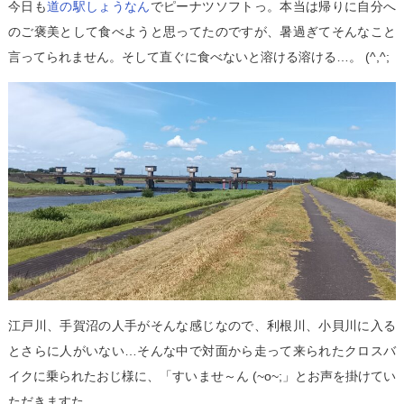
今日も
道の駅しょうなん
でピーナツソフトっ。本当は帰りに自分へ
のご褒美として食べようと思ってたのですが、暑過ぎてそんなこと
言ってられません。そして直ぐに食べないと溶ける溶ける…。 (^,^;
江戸川、手賀沼の人手がそんな感じなので、利根川、小貝川に入る
とさらに人がいない…そんな中で対面から走って来られたクロスバ
イクに乗られたおじ様に、「すいませ～ん (~o~;」とお声を掛けてい
ただきますた。