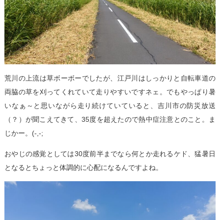
荒川の上流は草ボーボーでしたが、江戸川はしっかりと自転車道の
両脇の草を刈ってくれていて走りやすいですネェ。でもやっぱり暑
いなぁ～と思いながら走り続けていていると、吉川市の防災放送
（？）が聞こえてきて、35度を超えたので熱中症注意とのこと。ま
じかー。(-,-;
おやじの感覚としては30度前半までなら何とか走れるケド、猛暑日
となるとちょっと体調的に心配になるんですよね。