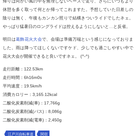
帰りは向かい風の中を無理しないペースで走り、さらにいつもより
休憩を多く取って何とか帰ってこれますた。予想していた日差しの
陰りは無く、午後もカンカン照りで結構きついライドでしたネェ。
やっぱり猛暑日のロングライドは控えるようにしないと…と反省。
明日は
葛飾花火大会
で、会場は準備万端という感じになっておりま
した。雨は降ってほしくないですケド、少しでも過ごしやすい中で
花火大会が開催できると良いですネェ。 (^-^)
走行距離：122.53km
走行時間：6h16m0s
平均速度：19.5km/h
消費カロリー：3,165.12kcal
二酸化炭素削減(車)：17,766g
二酸化炭素削減(バス)：8,086g
二酸化炭素削減(電車)：2,450g
江戸川自転車道
関宿