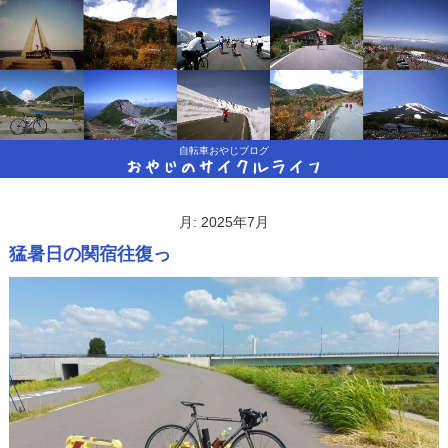
自転車おやじブログ
おやじのサイクルライフ
月:
2025年7月
猛暑日の関宿往復っ