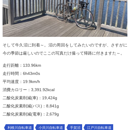
そして牛久沼に到着～。沼の周回をしてみたいのですが、さすがに
今の季節は厳しいのでここの写真だけ撮って帰路に付きますた～。
走行距離：133.96km
走行時間：6h43m0s
平均速度：19.9km/h
消費カロリー：3,391.92kcal
二酸化炭素削減(車)：19,424g
二酸化炭素削減(バス)：8,841g
二酸化炭素削減(電車)：2,679g
利根川自転車道
小貝川自転車道
手賀沼
江戸川自転車道