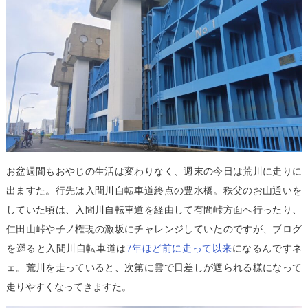
お盆週間もおやじの生活は変わりなく、週末の今日は荒川に走りに
出ますた。行先は入間川自転車道終点の豊水橋。秩父のお山通いを
していた頃は、入間川自転車道を経由して有間峠方面へ行ったり、
仁田山峠や子ノ権現の激坂にチャレンジしていたのですが、ブログ
を遡ると入間川自転車道は
7年ほど前に走って以来
になるんですネ
ェ。荒川を走っていると、次第に雲で日差しが遮られる様になって
走りやすくなってきますた。