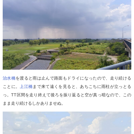
治水橋
を渡ると雨は止んで路面もドライになったので、走り続ける
ことに。
上江橋
まで来て遠くを見ると、あちこちに雨柱が立っとる
っ。TT区間を走り終えて後ろを振り返ると空が真っ暗なので、この
まま走り続けるしかありませぬ。