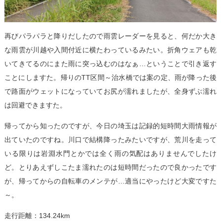
再びパラパラと降りだしたので雨雲レーダーを見ると、何だか大き
な雨雲が川越や入間付近に横たわっているみたい。折角ウェアも乾
いてきてるのにまた雨に突っ込むのはなぁ…ということで引き返す
ことにしますた。帰りのTT区間～治水橋では案の定、雨が降った後
で路面がウェットになっていてお尻が濡れましたが、全身ずぶ濡れ
は回避できますた。
帰ってから知ったのですが、今日の埼玉は記録的短時間大雨情報が
出ていたのですね。川口で結構降ったみたいですが、荒川を走って
いる限りは岩淵水門とかでは全く雨の気配はありませんでしたけ
ど。とりあえずしこたま濡れたのは短時間だったので良かったです
が、帰ってからの自転車のメンテが…適当にやったけど大変ですた
～。
走行距離：134.24km