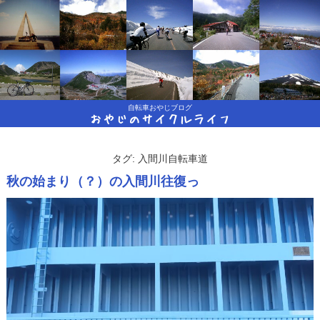
自転車おやじブログ
おやじのサイクルライフ
タグ:
入間川自転車道
秋の始まり（？）の入間川往復っ