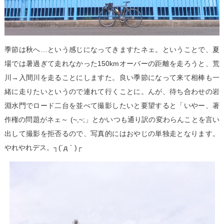
季節は秋へ…という感じになってきますたネェ。ということで、夏
場では暑過ぎて走れなかった150kmオーバーの距離を走ろうと、荒
川→入間川を走ることにしますた。良い季節になって来て相棒も一
緒に走りたいというので連れて行くことに。んが、待ち合わせの岩
淵水門でロード二台を並べて撮影したいと要望すると「いやー、著
作権の問題がネェ～ (~,~;」とかいつも通り訳の変わらんことを言い
出して撮影を拒否るので、写真的にはおやじの単独走となります。
やれやれデス。┐(´д｀)┌